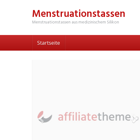
Skip
Menstruationstassen
to
main
Menstruationstassen aus medizinischem Silikon
content
Startseite