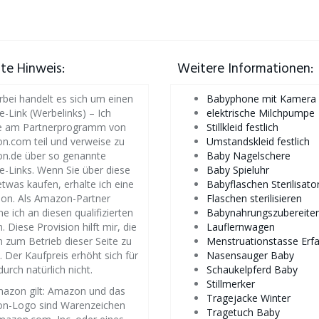
iate Hinweis:
Weitere Informationen:
rbei handelt es sich um einen
Babyphone mit Kamera
te-Link (Werbelinks) – Ich
elektrische Milchpumpe
 am Partnerprogramm von
Stillkleid festlich
.com teil und verweise zu
Umstandskleid festlich
n.de über so genannte
Baby Nagelschere
ate-Links. Wenn Sie über diese
Baby Spieluhr
etwas kaufen, erhalte ich eine
Babyflaschen Sterilisato
ion. Als Amazon-Partner
Flaschen sterilisieren
ne ich an diesen qualifizierten
Babynahrungszubereiter
. Diese Provision hilft mir, die
Lauflernwagen
 zum Betrieb dieser Seite zu
Menstruationstasse Erf
. Der Kaufpreis erhöht sich für
Nasensauger Baby
durch natürlich nicht.
Schaukelpferd Baby
Stillmerker
azon gilt: Amazon und das
Tragejacke Winter
n-Logo sind Warenzeichen
Tragetuch Baby