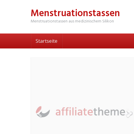
Skip
Menstruationstassen
to
main
Menstruationstassen aus medizinischem Silikon
content
Startseite