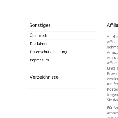
Sonstiges:
Affil
Über mich
*= Hie
Affilia
Disclaimer
nehme
Datenschutzerklärung
Amazon
Amazo
Impressum
Affili
Links 
Provis
Verzeichnisse:
verdie
Käufen
Kosten
tragen
Sie da
Für Am
Amazo