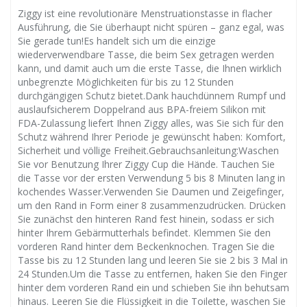
Ziggy ist eine revolutionäre Menstruationstasse in flacher
Ausführung, die Sie überhaupt nicht spüren – ganz egal, was
Sie gerade tun!Es handelt sich um die einzige
wiederverwendbare Tasse, die beim Sex getragen werden
kann, und damit auch um die erste Tasse, die Ihnen wirklich
unbegrenzte Möglichkeiten für bis zu 12 Stunden
durchgängigen Schutz bietet.Dank hauchdünnem Rumpf und
auslaufsicherem Doppelrand aus BPA-freiem Silikon mit
FDA-Zulassung liefert Ihnen Ziggy alles, was Sie sich für den
Schutz während Ihrer Periode je gewünscht haben: Komfort,
Sicherheit und völlige Freiheit.Gebrauchsanleitung:Waschen
Sie vor Benutzung Ihrer Ziggy Cup die Hände. Tauchen Sie
die Tasse vor der ersten Verwendung 5 bis 8 Minuten lang in
kochendes Wasser.Verwenden Sie Daumen und Zeigefinger,
um den Rand in Form einer 8 zusammenzudrücken. Drücken
Sie zunächst den hinteren Rand fest hinein, sodass er sich
hinter Ihrem Gebärmutterhals befindet. Klemmen Sie den
vorderen Rand hinter dem Beckenknochen. Tragen Sie die
Tasse bis zu 12 Stunden lang und leeren Sie sie 2 bis 3 Mal in
24 Stunden.Um die Tasse zu entfernen, haken Sie den Finger
hinter dem vorderen Rand ein und schieben Sie ihn behutsam
hinaus. Leeren Sie die Flüssigkeit in die Toilette, waschen Sie