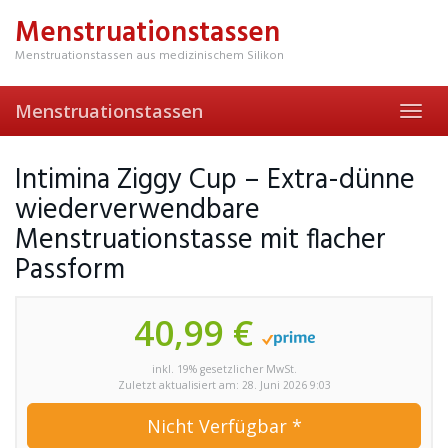
Skip
Menstruationstassen
to
main
Menstruationstassen aus medizinischem Silikon
content
Menstruationstassen
Toggl
navig
Intimina Ziggy Cup – Extra-dünne
wiederverwendbare
Menstruationstasse mit flacher
Passform
40,99 €
inkl. 19% gesetzlicher MwSt.
Zuletzt aktualisiert am: 28. Juni 2026 9:03
Nicht Verfügbar *