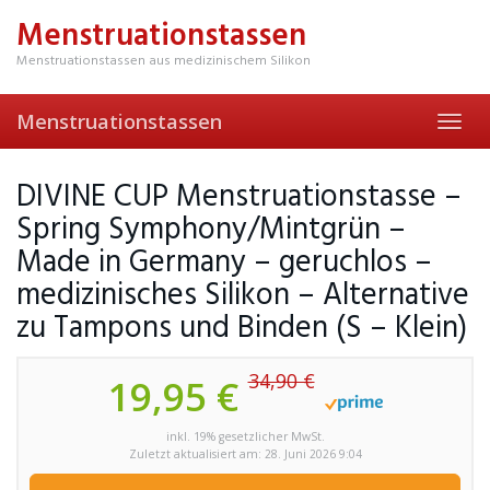
Skip
Menstruationstassen
to
main
Menstruationstassen aus medizinischem Silikon
content
Menstruationstassen
Toggl
navig
DIVINE CUP Menstruationstasse –
Spring Symphony/Mintgrün –
Made in Germany – geruchlos –
medizinisches Silikon – Alternative
zu Tampons und Binden (S – Klein)
34,90 €
19,95 €
inkl. 19% gesetzlicher MwSt.
Zuletzt aktualisiert am: 28. Juni 2026 9:04